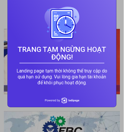
วิดีโอ FBC HANOI 2020
TRANG TẠM NGỪNG HOẠT
ĐỘNG!
Landing page tạm thời không thể truy cập do
quá hạn sử dụng. Vui lòng gia hạn tài khoản
để khôi phục hoạt động.
วิดีโอ FBC ASEAN 2021